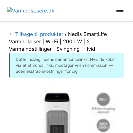
Hop
til
← Tilbage til produkter
/
Nedis SmartLife
indhold
Varmeblæser | Wi-Fi | 2000 W | 2
Varmeindstillinger | Svingning | Hvid
Dette indlæg indeholder annoncelinks. Hvis du køber
ℹ
via et af vores links, modtager vi en kommission —
uden ekstraomkostninger for dig.