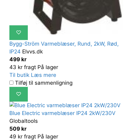
♡
Bygg-Ström Varmeblæser, Rund, 2kW, Rød,
IP24
Elvvs.dk
499 kr
43 kr fragt
På lager
Til butik
Læs mere
Tilføj til sammenligning
♡
Blue Electric varmeblæser IP24 2kW/230V
Globaltools
509 kr
49 kr fragt
På lager