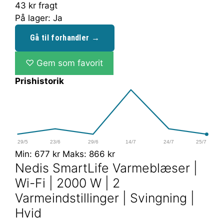
43 kr fragt
På lager: Ja
Gå til forhandler →
♡
Gem som favorit
Prishistorik
29/5
23/6
29/6
14/7
24/7
25/7
Min: 677 kr
Maks: 866 kr
Nedis SmartLife Varmeblæser |
Wi-Fi | 2000 W | 2
Varmeindstillinger | Svingning |
Hvid