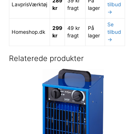
289
39 kr
På
LavprisVærktøj
tilbud
kr
fragt
lager
→
Se
299
49 kr
På
Homeshop.dk
tilbud
kr
fragt
lager
→
Relaterede produkter