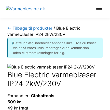
Hop
til
← Tilbage til produkter
/
Blue Electric
indhold
varmeblæser IP24 2kW/230V
Dette indlæg indeholder annoncelinks. Hvis du køber
ℹ
via et af vores links, modtager vi en kommission —
uden ekstraomkostninger for dig.
Blue Electric varmeblæser
IP24 2kW/230V
Forhandler:
Globaltools
509 kr
49 kr fragt