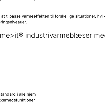
at tilpasse varmeeffekten til forskellige situationer, hvi
eringsniveauer.
me>it® industrivarmeblæser med
standard i alle hjem
kkerhedsfunktioner