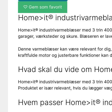
♡
Gem som favorit
Home>it® industrivarmeblæ
Home>it® industrivarmeblæser med 3 trin 400 
garager, værksteder og skure. Blæseren er lave
Denne varmeblæser kan være relevant for dig, de
kraftfulde motor og justerbare funktioner kan 
Hvad skal du vide om Home
Home>it® industrivarmeblæser med 3 trin 400 vo
Produktet er især relevant, hvis du lægger vægt
Hvem passer Home>it® indu