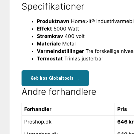
Specifikationer
Produktnavn
Home>it® industrivarmebl
Effekt
5000 Watt
Strømkrav
400 volt
Materiale
Metal
Varmeindstillinger
Tre forskellige nive
Termostat
Trinløs justerbar
Køb hos Globaltools →
Andre forhandlere
Forhandler
Pris
Proshop.dk
646 kr