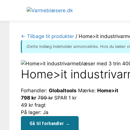
Hop
til
← Tilbage til produkter
/
Home>it industrivarm
indhold
Dette indlæg indeholder annoncelinks. Hvis du køber v
ℹ
Home>it industrivar
Forhandler:
Globaltools
Mærke:
Home>it
798 kr
799 kr
SPAR 1 kr
49 kr fragt
På lager: Ja
Gå til forhandler →