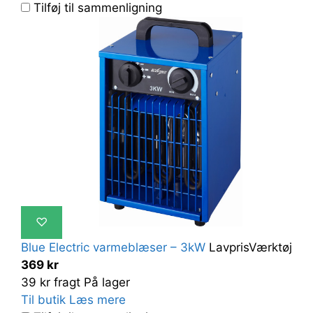
Tilføj til sammenligning
♡
Blue Electric varmeblæser – 3kW
LavprisVærktøj
369 kr
39 kr fragt
På lager
Til butik
Læs mere