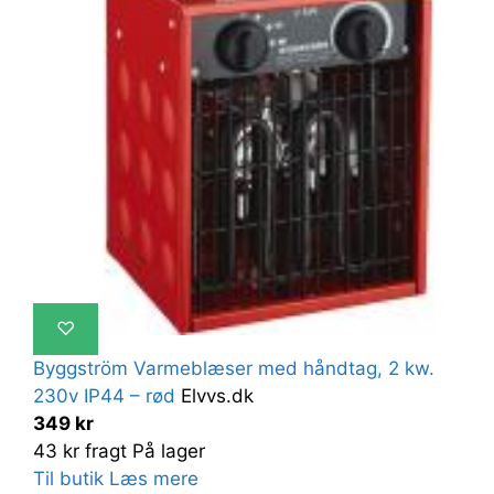
♡
Byggström Varmeblæser med håndtag, 2 kw.
230v IP44 – rød
Elvvs.dk
349 kr
43 kr fragt
På lager
Til butik
Læs mere