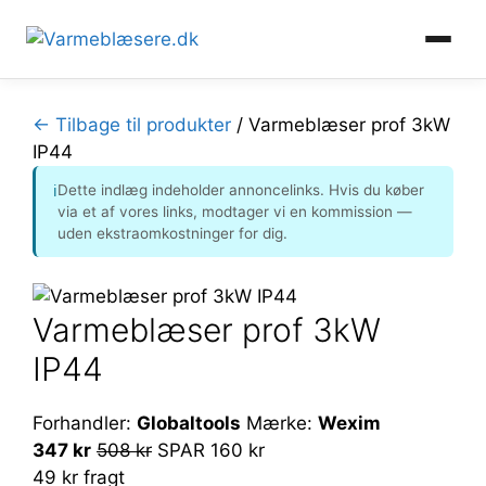
Hop
til
← Tilbage til produkter
/
Varmeblæser prof 3kW
indhold
IP44
Dette indlæg indeholder annoncelinks. Hvis du køber
ℹ
via et af vores links, modtager vi en kommission —
uden ekstraomkostninger for dig.
Varmeblæser prof 3kW
IP44
Forhandler:
Globaltools
Mærke:
Wexim
347 kr
508 kr
SPAR 160 kr
49 kr fragt