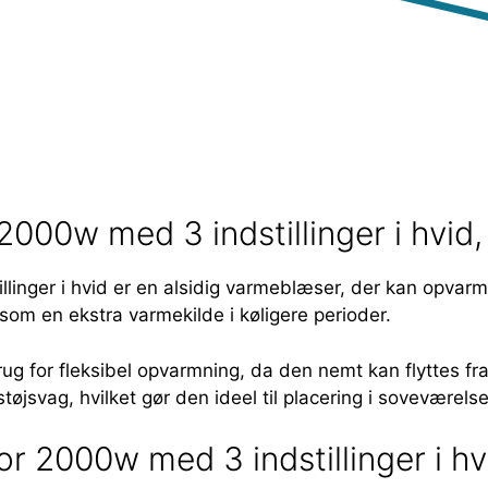
2000w med 3 indstillinger i hvi
inger i hvid er en alsidig varmeblæser, der kan opvarme 
 som en ekstra varmekilde i køligere perioder.
brug for fleksibel opvarmning, da den nemt kan flyttes f
øjsvag, hvilket gør den ideel til placering i soveværelse
or 2000w med 3 indstillinger i h