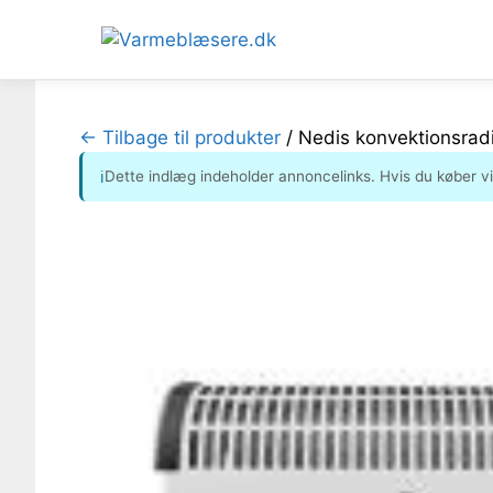
Hop
til
← Tilbage til produkter
/
Nedis konvektionsradi
indhold
Dette indlæg indeholder annoncelinks. Hvis du køber v
ℹ