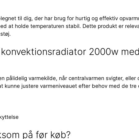
net til dig, der har brug for hurtig og effektiv opvarmni
 at holde temperaturen stabil. Dette produkt er relevant
støj.
konvektionsradiator 2000w med 3 
 en pålidelig varmekilde, når centralvarmen svigter, elle
 at kunne justere varmeniveauet efter behov med de tre
kyttelse
som på før køb?