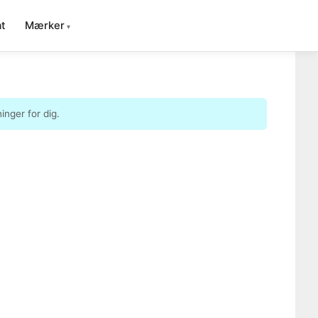
t
Mærker
nger for dig.