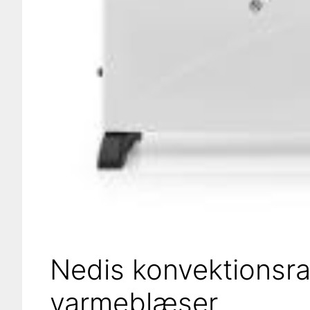
Nedis konvektionsrad
varmeblæser