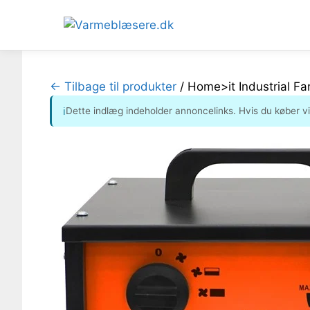
Hop
til
← Tilbage til produkter
/
Home>it Industrial F
indhold
Dette indlæg indeholder annoncelinks. Hvis du køber v
ℹ