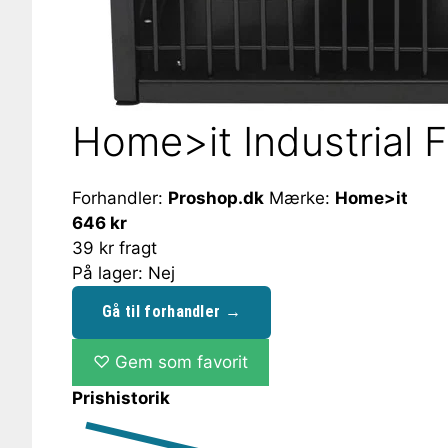
Home>it Industrial
Forhandler:
Proshop.dk
Mærke:
Home>it
646 kr
39 kr fragt
På lager: Nej
Gå til forhandler →
♡
Gem som favorit
Prishistorik