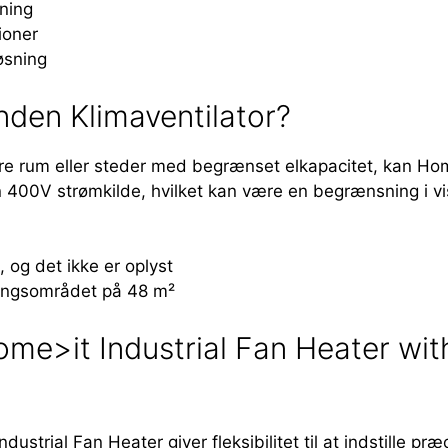
mning
ioner
øsning
nden Klimaventilator?
re rum eller steder med begrænset elkapacitet, kan Hom
 400V strømkilde, hvilket kan være en begrænsning i vis
 og det ikke er oplyst
ingsområdet på 48 m²
Home>it Industrial Fan Heater w
ustrial Fan Heater giver fleksibilitet til at indstille p