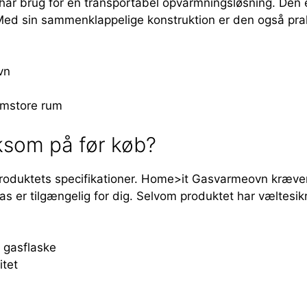
har brug for en transportabel opvarmningsløsning. Den e
et. Med sin sammenklappelige konstruktion er den også pr
vn
lemstore rum
som på før køb?
r produktets specifikationer. Home>it Gasvarmeovn kræve
gas er tilgængelig for dig. Selvom produktet har væltesikr
 gasflaske
itet