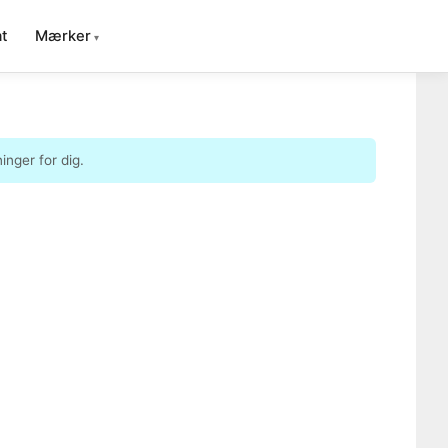
t
Mærker
nger for dig.