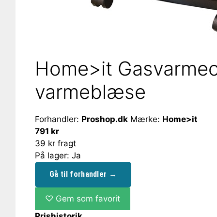
Home>it Gasvarmeov
varmeblæse
Forhandler:
Proshop.dk
Mærke:
Home>it
791 kr
39 kr fragt
På lager: Ja
Gå til forhandler →
♡
Gem som favorit
Prishistorik