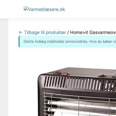
Hop
til
← Tilbage til produkter
/
Home>it Gasvarmeovn
indhold
Dette indlæg indeholder annoncelinks. Hvis du køber v
ℹ