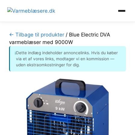
Hop
til
← Tilbage til produkter
/
Blue Electric DVA
indhold
varmeblæser med 9000W
Dette indlæg indeholder annoncelinks. Hvis du køber
ℹ
via et af vores links, modtager vi en kommission —
uden ekstraomkostninger for dig.