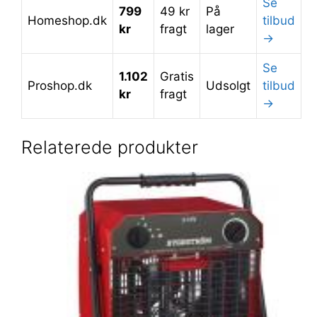
Se
799
49 kr
På
Homeshop.dk
tilbud
kr
fragt
lager
→
Se
1.102
Gratis
Proshop.dk
Udsolgt
tilbud
kr
fragt
→
Relaterede produkter