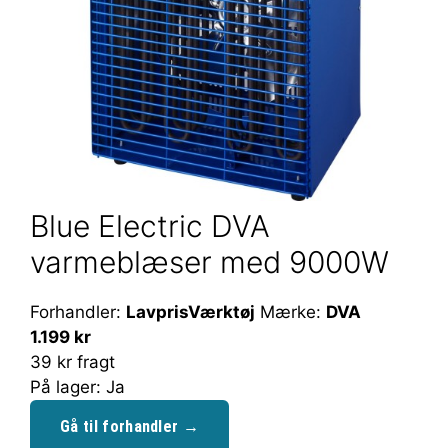
Blue Electric DVA
varmeblæser med 9000W
Forhandler:
LavprisVærktøj
Mærke:
DVA
1.199 kr
39 kr fragt
På lager: Ja
Gå til forhandler →