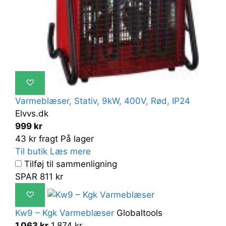
♡
Varmeblæser, Stativ, 9kW, 400V, Rød, IP24
Elvvs.dk
999 kr
43 kr fragt
På lager
Til butik
Læs mere
Tilføj til sammenligning
SPAR 811 kr
♡
Kw9 – Kgk Varmeblæser
Globaltools
1.063 kr
1.874 kr