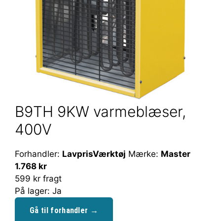
B9TH 9KW varmeblæser,
400V
Forhandler:
LavprisVærktøj
Mærke:
Master
1.768 kr
599 kr fragt
På lager: Ja
Gå til forhandler →