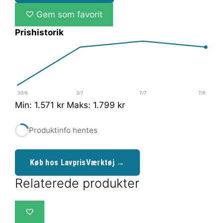
♡
Gem som favorit
Prishistorik
30/6
3/7
7/7
7/8
Min: 1.571 kr
Maks: 1.799 kr
Produktinfo hentes
Køb hos LavprisVærktøj →
Relaterede produkter
♡