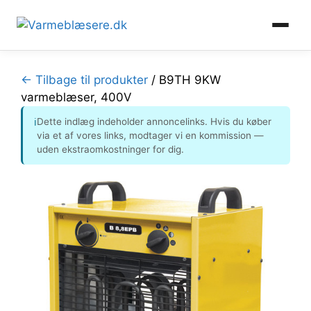
Hop
til
← Tilbage til produkter
/
B9TH 9KW
indhold
varmeblæser, 400V
Dette indlæg indeholder annoncelinks. Hvis du køber
ℹ
via et af vores links, modtager vi en kommission —
uden ekstraomkostninger for dig.